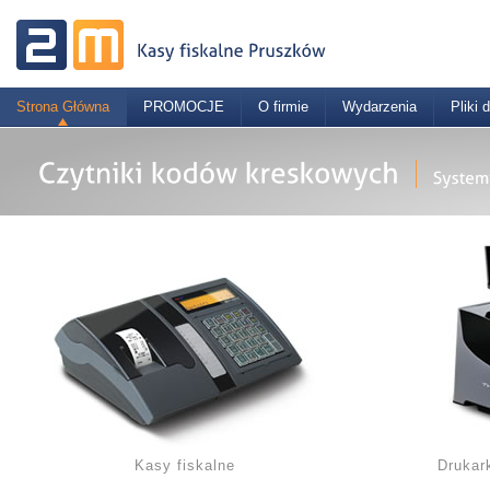
Strona Główna
PROMOCJE
O firmie
Wydarzenia
Pliki 
Kasy fiskalne
Drukar