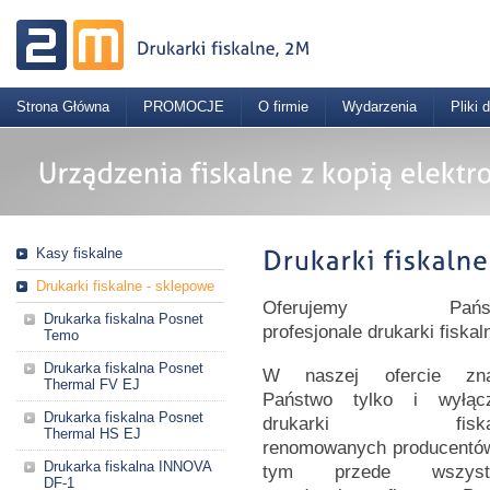
Strona Główna
PROMOCJE
O firmie
Wydarzenia
Pliki 
Kasy fiskalne
Drukarki fiskalne - sklepowe
Oferujemy Państ
Drukarka fiskalna Posnet
profesjonale drukarki fiskal
Temo
Drukarka fiskalna Posnet
W naszej ofercie zna
Thermal FV EJ
Państwo tylko i wyłącz
Drukarka fiskalna Posnet
drukarki fiskal
Thermal HS EJ
renomowanych producentó
Drukarka fiskalna INNOVA
tym przede wszyst
DF-1