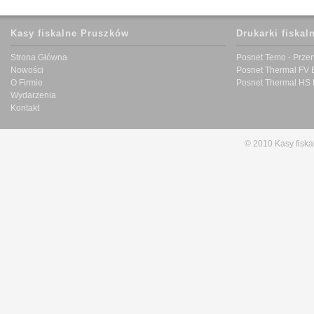
Kasy fiskalne Pruszków
Drukarki fiskal
Strona Główna
Posnet Temo - Prze
Nowości
Posnet Thermal FV 
O Firmie
Posnet Thermal HS 
Wydarzenia
Kontakt
© 2010 Kasy fiska